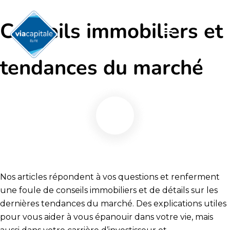
Aller
au
Conseils immobiliers et
contenu
Acheter avec un courtier
Évaluation immobilière
Vendre avec un courtier
Pourquoi vendre avec un courtier Élite
Programme Via Capitale Signature
Trouver un acheteur
Devenir courtier Élite
tendances du marché
Nos articles répondent à vos questions et renferment
une foule de conseils immobiliers et de détails sur les
dernières tendances du marché. Des explications utiles
pour vous aider à vous épanouir dans votre vie, mais